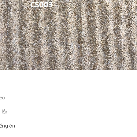
keo
 lần
iếng ồn