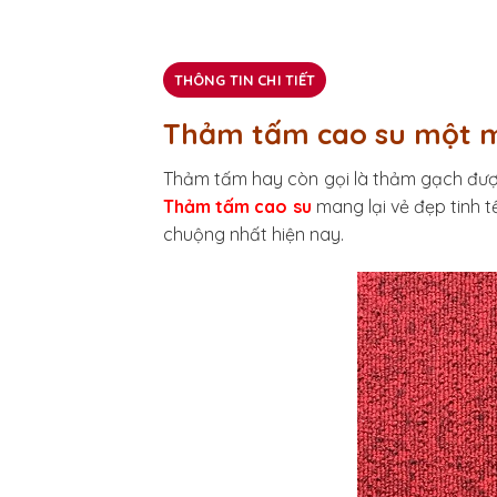
THÔNG TIN CHI TIẾT
Thảm tấm cao su một 
Thảm tấm hay còn gọi là thảm gạch được 
Thảm tấm cao su
mang lại vẻ đẹp tinh t
chuộng nhất hiện nay.