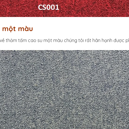
u một màu
 về thảm tấm cao su một màu chúng tôi rất hân hạnh được 