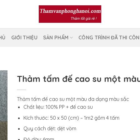
HỦ
GIỚI THIỆU
SẢN PHẨM
CÔNG TRÌNH ĐÃ THI CÔ
Thảm tấm đế cao su một mà
Thảm tấm đế cao su một màu đa dạng màu sắc
Chất liệu: 100% PP + đế cao su
Kích thước: 50 x 50 (cm) – 1m2 gồm 4 tấm
Quy cách dệt: dệt vòm
Độ dày: 6mm