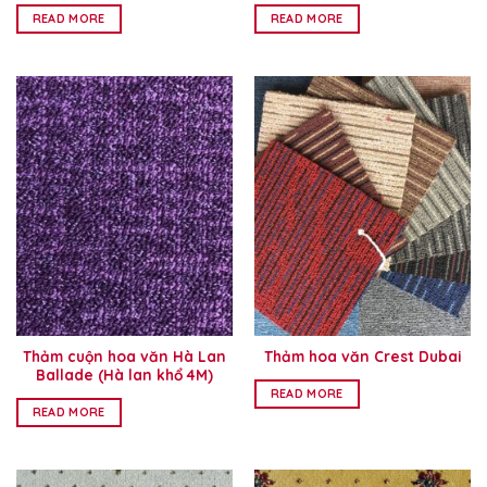
READ MORE
READ MORE
Thảm cuộn hoa văn Hà Lan
Thảm hoa văn Crest Dubai
Ballade (Hà lan khổ 4M)
READ MORE
READ MORE