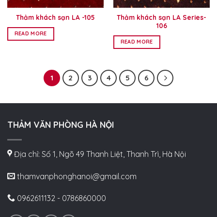
Thảm khách sạn LA -105
Thảm khách sạn LA Series-
106
READ MORE
READ MORE
1
2
3
4
5
6
THẢM VĂN PHÒNG HÀ NỘI
Địa chỉ: Số 1, Ngõ 49 Thanh Liệt, Thanh Trì, Hà Nội
thamvanphonghanoi@gmail.com
0962611132 - 0786860000