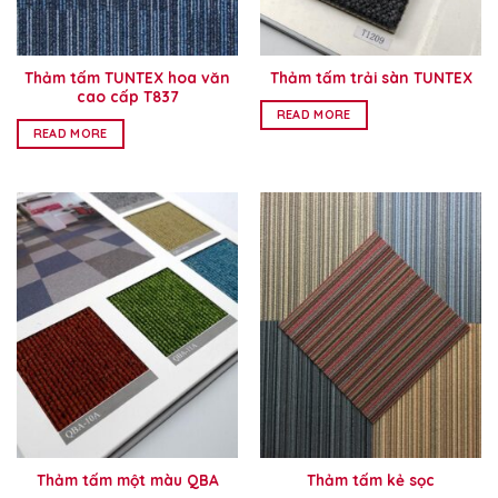
Thảm tấm TUNTEX hoa văn
Thảm tấm trải sàn TUNTEX
cao cấp T837
READ MORE
READ MORE
Thảm tấm một màu QBA
Thảm tấm kẻ sọc