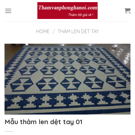
Skip
to
content
HOME
/
THẢM LEN DỆT TAY
Mẫu thảm len dệt tay 01